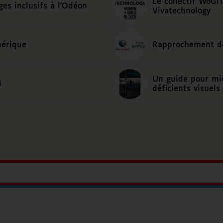
Le collectif WoGi
ges inclusifs à l’Odéon
Vivatechnology
mérique
Rapprochement de
Un guide pour mie
4
déficients visuels