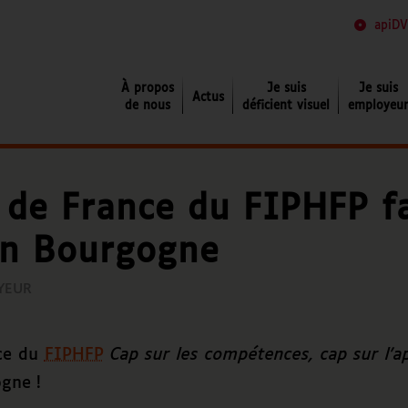
apiDV
Je suis déficient visuel
À propos
Je suis
Je suis
Actus
de nous
déficient visuel
employeu
 de France du FIPHFP fa
en Bourgogne
YEUR
nce du
FIPHFP
Cap sur les compétences, cap sur l’a
gne !