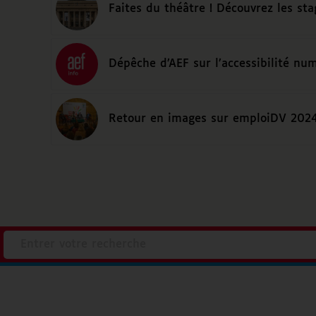
Faites du théâtre ! Découvrez les sta
Dépêche d’AEF sur l’accessibilité nu
Retour en images sur emploiDV 202
Accenture
Ville d’Angers