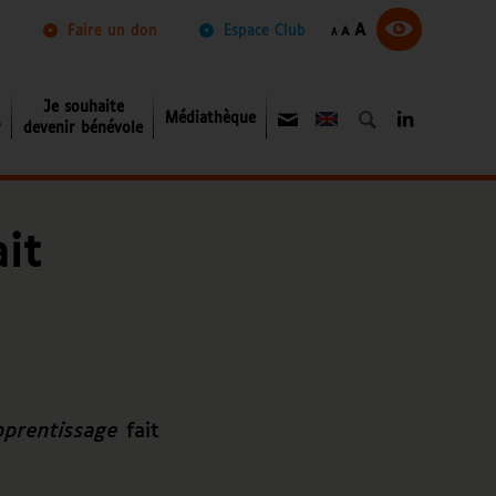
Augmenter
Réinitialiser
A
Diminuer
Faire un don
Espace Club
A
A
la
la
la
taille
taille
taille
du
du
du
texte.
texte.
texte.
Je souhaite
Médiathèque
About
r
devenir bénévole
it
pprentissage
fait