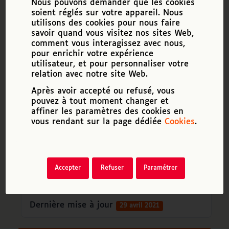
Nous pouvons demander que les cookies
soient réglés sur votre appareil. Nous
1 file
utilisons des cookies pour nous faire
savoir quand vous visitez nos sites Web,
comment vous interagissez avec nous,
pour enrichir votre expérience
utilisateur, et pour personnaliser votre
Charte pour meilleure prise en compte de l accessibilite dans les formations numeriques
relation avec notre site Web.
0 KB
Après avoir accepté ou refusé, vous
pouvez à tout moment changer et
Télécharger
affiner les paramètres des cookies en
vous rendant sur la page dédiée
Cookies
.
Téléchargements
4243
Taille du fichier
121 Ko
Accepter
Refuser
Paramétrer
Date de création
1 octobre 2015
Dernière mise à jour
29 avril 2021