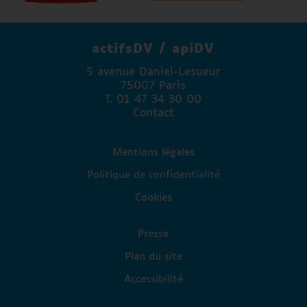
Angers Mécénat
Agefiph
actifsDV / apiDV
FAPE Engie
5 avenue Daniel-Lesueur
La Banque Postale
75007 Paris
Madison Communication
T. 01 47 34 30 00
Access Lab
Contact
Fondation Valentin Haüy
Fondation Autonomia
Mentions légales
Association Paul Guinot
Politique de confidentialité
Cookies
Presse
Plan du site
Accessibilité