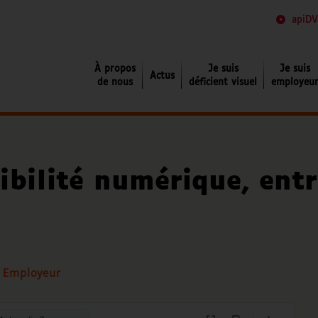
apiDV
Je suis déficient visuel
À propos
Je suis
Je suis
Actus
de nous
déficient visuel
employeu
ibilité numérique, entr
,
Employeur