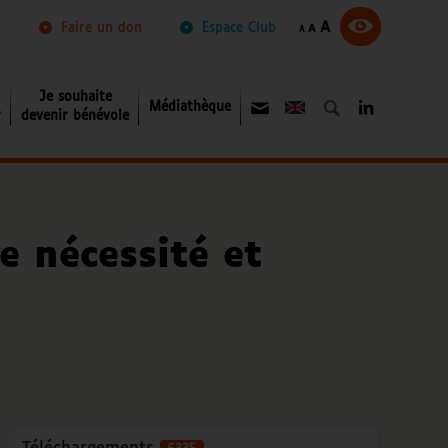
Augmenter
Réinitialiser
A
Diminuer
Faire un don
Espace Club
A
A
la
la
la
taille
taille
taille
du
du
du
texte.
texte.
texte.
Je souhaite
Médiathèque
About
r
devenir bénévole
e nécessité et