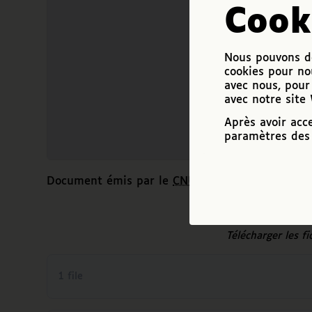
Cook
Nous pouvons de
cookies pour no
avec nous, pour 
avec notre site
Après avoir acc
paramètres des 
Document émis par le
CNUM
.
Télécharger les f
1 file