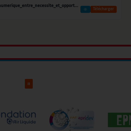
Accessibilite_numerique-CNUM-Laccessibilite_numerique_entre_necessite_et_opportunite-Fevrier_2020
Télécharger