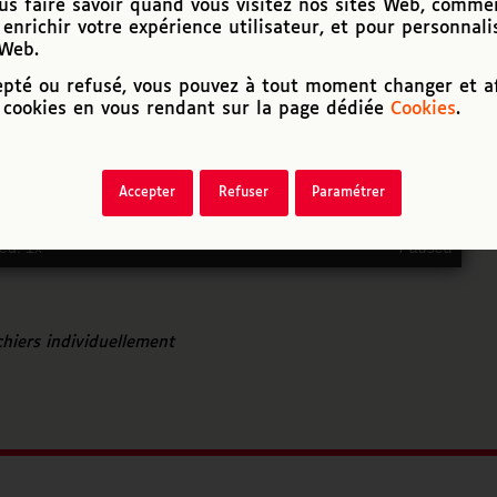
us faire savoir quand vous visitez nos sites Web, comme
enrichir votre expérience utilisateur, et pour personnali
 Web.
epté ou refusé, vous pouvez à tout moment changer et af
cookies en vous rendant sur la page dédiée
Cookies
.
Accepter
Refuser
Paramétrer
Faster
Slower
Preference
Fullscr
Vol
ed: 1x
Paused
ichiers individuellement