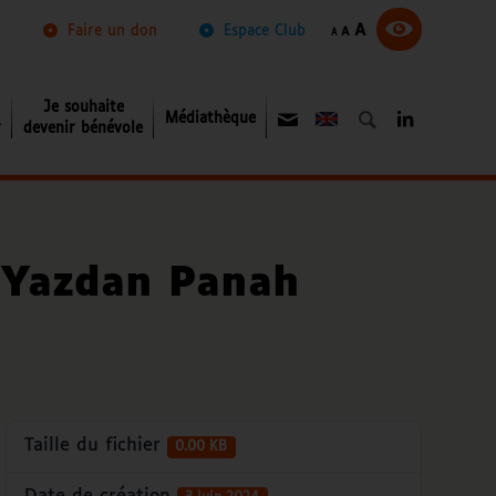
Augmenter
Réinitialiser
A
Diminuer
Faire un don
Espace Club
A
A
la
la
la
taille
taille
taille
du
du
du
texte.
texte.
texte.
Je souhaite
Médiathèque
About
r
devenir bénévole
 Yazdan Panah
Taille du fichier
0.00 KB