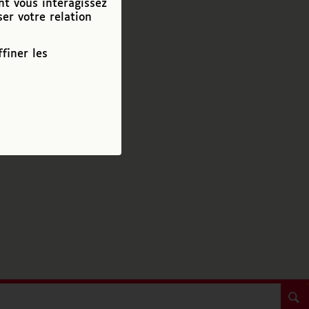
nt vous interagissez
ser votre relation
finer les
s
een
ume