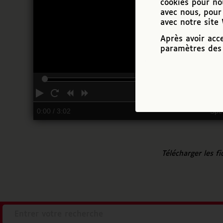
cookies pour no
avec nous, pour 
avec notre site
Après avoir acc
paramètres des 
Play
Restart
Rewind
Forward
0:00
/ 3:02
Spe
Télécharger les f