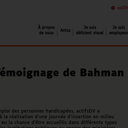
apiDV
Je suis déficient visuel
À propos
Je suis
Je suis
Actus
de nous
déficient visuel
employeu
Témoignage de Bahman
mploi des personnes handicapées, actifsDV a
 la réalisation d’une journée d’insertion en milieu
eu la chance d’être accueillis dans différents types