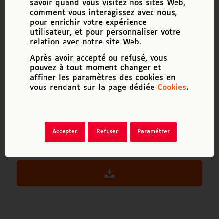
savoir quand vous visitez nos sites Web,
Plaquette Institutionnelle 2019 du FIPHFP
comment vous interagissez avec nous,
0 KB
pour enrichir votre expérience
utilisateur, et pour personnaliser votre
Télécharger
relation avec notre site Web.
Après avoir accepté ou refusé, vous
pouvez à tout moment changer et
Téléchargements
5568
affiner les paramètres des cookies en
vous rendant sur la page dédiée
Cookies
.
Taille du fichier
35 Ko
Date de création
17 février 2019
Accepter
Refuser
Paramétrer
Dernière mise à jour
29 avril 2021