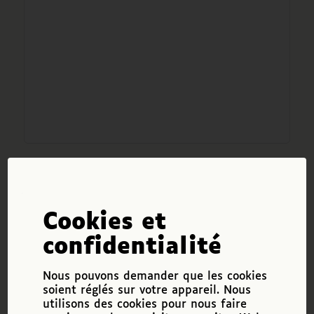
Document émis par le
FIPHFP
.
Cookies et
Télécharger les fichiers individuellement
confidentialité
1 file
Nous pouvons demander que les cookies
soient réglés sur votre appareil. Nous
utilisons des cookies pour nous faire