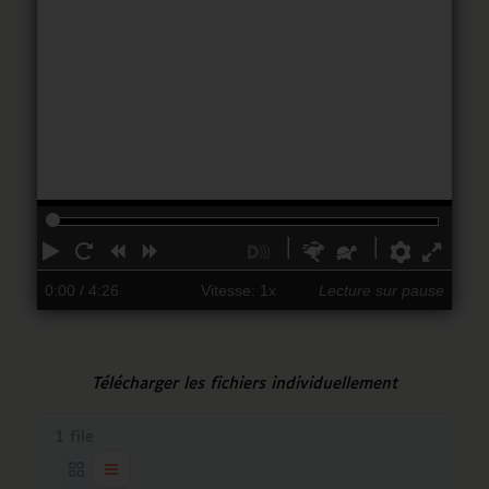
Lecture
Redémarrer
Reculer
Avancer
Activer
Plus
Plus
Préfére
Full
les
rapidement
lentement
0:00
/ 4:26
Vitesse: 1x
Lecture sur pause
descriptions
Télécharger les fichiers individuellement
1 file