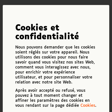
Yann-Vergeylen-technicien-cycle
0 KB
Cookies et
Télécharger
confidentialité
Téléchargements
5946
Nous pouvons demander que les cookies
soient réglés sur votre appareil. Nous
utilisons des cookies pour nous faire
Taille du fichier
42,6 Mo
savoir quand vous visitez nos sites Web,
comment vous interagissez avec nous,
Date de création
20 octobre 2021
pour enrichir votre expérience
utilisateur, et pour personnaliser votre
Dernière mise à jour
27 décembre 2021
relation avec notre site Web.
Après avoir accepté ou refusé, vous
pouvez à tout moment changer et
affiner les paramètres des cookies en
vous rendant sur la page dédiée
Cookies
.