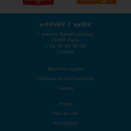
Agefiph
FAPE Engie
La Banque Postale
actifsDV / apiDV
Madison Communication
5 avenue Daniel-Lesueur
Access Lab
75007 Paris
Fondation Valentin Haüy
T. 01 47 34 30 00
Fondation Autonomia
Contact
Association Paul Guinot
Mentions légales
Politique de confidentialité
Cookies
Presse
Plan du site
Accessibilité