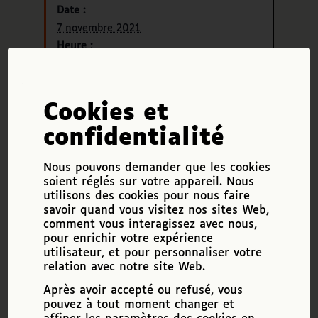
Date :
7 novembre 2021
Heure :
23 h 30 min - 23 h 55 min
Catégorie(s) :
actifsDV
,
Bénévole
,
DV
,
Employeur
Cookies et
confidentialité
Ajouter au calendrier
Nous pouvons demander que les cookies
soient réglés sur votre appareil. Nous
utilisons des cookies pour nous faire
savoir quand vous visitez nos sites Web,
actifsDV dans À vous de voir
comment vous interagissez avec nous,
Rencontres pro : les métiers du numériques
pour enrichir votre expérience
sont-ils accessibles aux personnes DV ?
utilisateur, et pour personnaliser votre
relation avec notre site Web.
Voir tous les événements
Après avoir accepté ou refusé, vous
pouvez à tout moment changer et