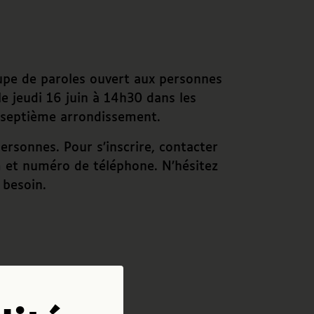
upe de paroles ouvert aux personnes
e jeudi 16 juin à 14h30 dans les
e septième arrondissement.
ersonnes. Pour s’inscrire, contacter
et numéro de téléphone. N’hésitez
besoin.