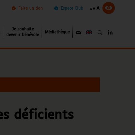
Augmenter
Réinitialiser
A
Diminuer
Faire un don
Espace Club
A
A
la
la
la
taille
taille
taille
du
du
du
texte.
texte.
texte.
Je souhaite
Médiathèque
About
r
devenir bénévole
s déficients