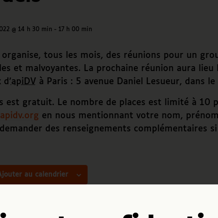
2022 @ 14 h 30 min
-
17 h 00 min
organise, tous les mois, des réunions pour un gro
es et malvoyantes. La prochaine réunion aura lieu l
 d’
apiDV
à Paris : 5 avenue Daniel Lesueur, dans l
s est gratuit. Le nombre de places est limité à 10 p
apidv.org
en nous mentionnant votre nom, prénom 
 demander des renseignements complémentaires si 
Ajouter au calendrier