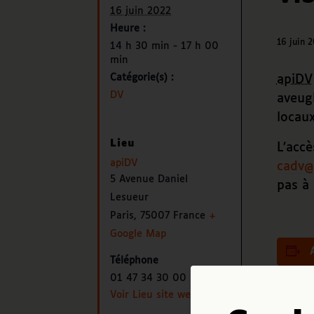
16 juin 2022
Heure :
16 juin 
14 h 30 min - 17 h 00
min
Catégorie(s) :
apiDV
DV
aveugl
locaux
Lieu
L’accè
apiDV
cadv@
5 Avenue Daniel
pas à
Lesueur
Paris
,
75007
France
+
Google Map
Téléphone
01 47 34 30 00
Voir Lieu site web