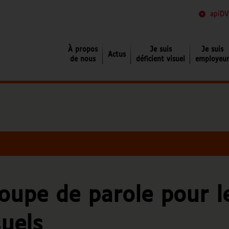
apiDV
Je suis déficient visuel
À propos
Je suis
Je suis
Actus
de nous
déficient visuel
employeu
oupe de parole pour le
suels