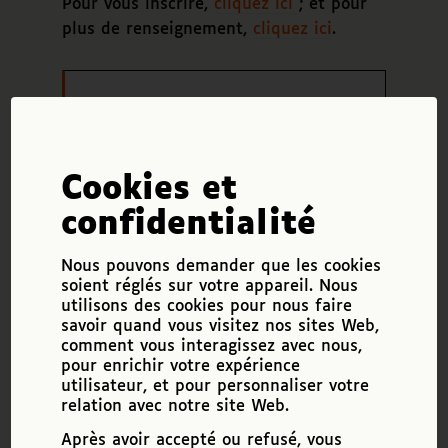
Pour vous inscrire,
cliquez ici
; et pour
plus de renseignement,
cliquez ici
.
Détails
Date :
3 juin 2022
Cookies et
Catégorie(s) :
confidentialité
DV
,
Employeur
Nous pouvons demander que les cookies
soient réglés sur votre appareil. Nous
utilisons des cookies pour nous faire
Ajouter au calendrier
savoir quand vous visitez nos sites Web,
comment vous interagissez avec nous,
pour enrichir votre expérience
utilisateur, et pour personnaliser votre
Salon Handica 2022
relation avec notre site Web.
Forum Emploi Handicap
Après avoir accepté ou refusé, vous
Voir tous les événements