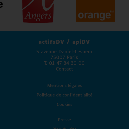
Agence régionale de santé Pays de la Loire
Angers Mécénat
Agefiph
FAPE Engie
La Banque Postale
actifsDV / apiDV
Madison Communication
5 avenue Daniel-Lesueur
Access Lab
75007 Paris
Fondation Valentin Haüy
T. 01 47 34 30 00
Fondation Autonomia
Contact
Association Paul Guinot
Mentions légales
Politique de confidentialité
Cookies
Presse