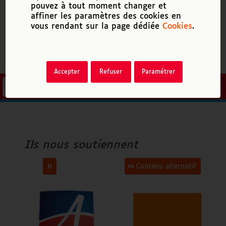
pouvez à tout moment changer et
affiner les paramètres des cookies en
vous rendant sur la page dédiée
Cookies
.
Accepter
Refuser
Paramétrer
Accenture
Ville d’Angers
Ils nous soutiennent
Orange
Contenu alternatif
Fondation Air Liquide
FAF Apridev
Epnak
Cap Handi Forum
Atos