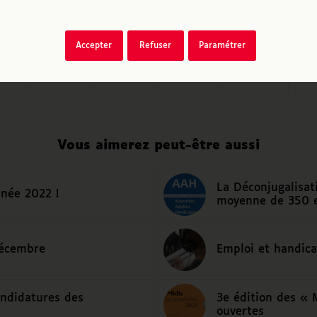
icle
Accepter
Refuser
Paramétrer
Vous aimerez peut-être aussi
La Déconjugalisat
née 2022 !
moyenne de 350 e
décembre
Emploi et handica
andidatures des
3e édition des « M
ouvertes