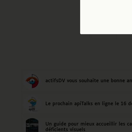
Partagez cet art
actifsDV vous souhaite une bonne an
Le prochain apiTalks en ligne le 16 
Un guide pour mieux accueillir les c
déficients visuels