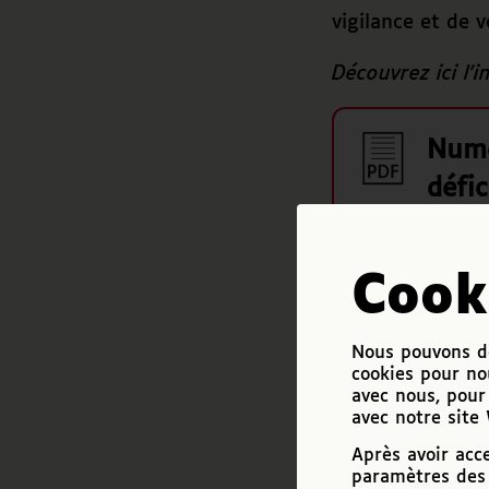
vigilance et de 
Découvrez ici l’i
Numé
défi
Docum
16 nov
Cook
Nous pouvons de
cookies pour no
avec nous, pour 
avec notre site
17 DÉCEMBRE 2020
Après avoir acc
paramètres des 