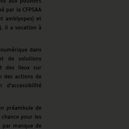
mis aux pouvoirs
gné par la CFPSAA
et amblyopes) et
, il a vocation à
té numérique dans
nt de solutions
t des lieux sur
ion des actions de
d’accessibilité
en préambule de
e chance pour les
res par manque de