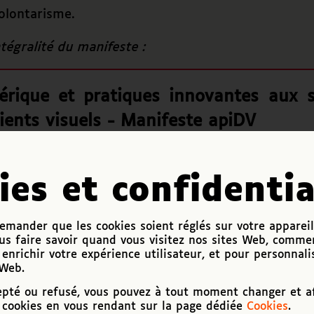
volontarisme.
ntégralité du manifeste :
rique et pratiques innovantes aux s
cients visuels - Manifeste apiDV
ent PDF
-
Accessibilité numérique
,
actifsDV
embre 2020
ies et confidentia
Voir / Éc
mander que les cookies soient réglés sur votre appareil
us faire savoir quand vous visitez nos sites Web, comme
enrichir votre expérience utilisateur, et pour personnali
 Web.
epté ou refusé, vous pouvez à tout moment changer et af
cookies en vous rendant sur la page dédiée
Cookies
.