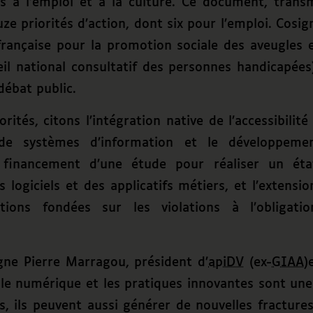
els à l’emploi et à la culture. Ce document, trans
ouze priorités d’action, dont six pour l’emploi. Cosi
française pour la promotion sociale des aveugles 
l national consultatif des personnes handicapées)
débat public.
orités, citons l’intégration native de l’accessibili
de systèmes d’information et le développeme
 financement d’une étude pour réaliser un éta
es logiciels et des applicatifs métiers, et l’extens
ions fondées sur les violations à l’obligation 
ne Pierre Marragou, président d’
apiDV
(ex-
GIAA
)
 le numérique et les pratiques innovantes sont un
ls, ils peuvent aussi générer de nouvelles fractu