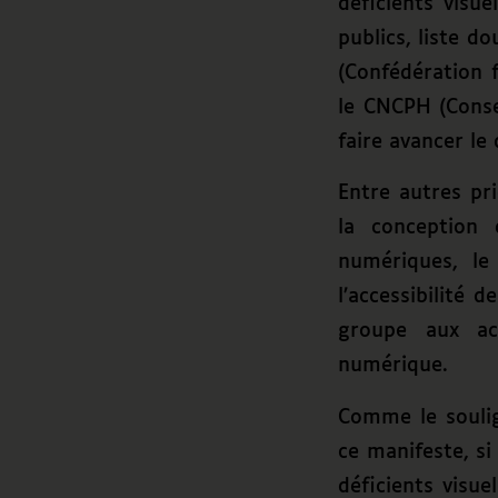
déficients visu
publics, liste d
(Confédération 
le CNCPH (Consei
faire avancer le 
Entre autres pri
la conception 
numériques, le
l’accessibilité d
groupe aux act
numérique.
Comme le soulig
ce manifeste, si
déficients visue