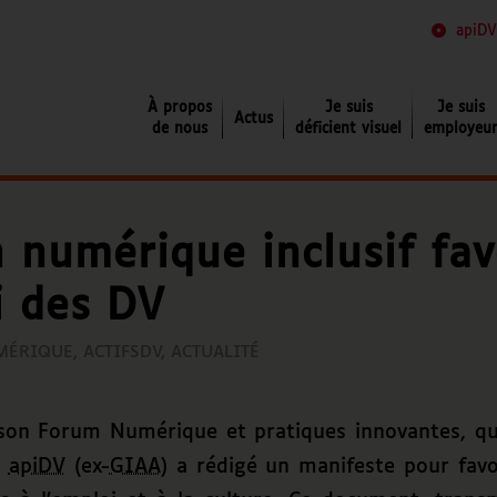
apiDV
Je suis déficient visuel
À propos
Je suis
Je suis
Actus
de nous
déficient visuel
employeu
 numérique inclusif fav
i des DV
UMÉRIQUE
,
ACTIFSDV
,
ACTUALITÉ
 son Forum Numérique et pratiques innovantes, qui
,
apiDV
(ex-
GIAA
) a rédigé un manifeste pour favo