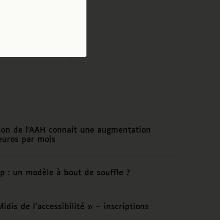
ion de l’AAH connait une augmentation
uros par mois
p : un modèle à bout de souffle ?
idis de l’accessibilité » – inscriptions