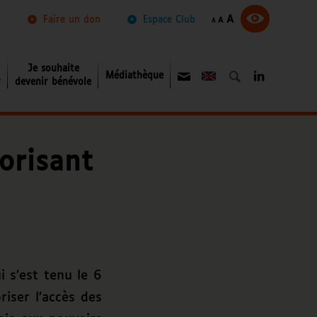
Augmenter
Réinitialiser
A
Diminuer
Faire un don
Espace Club
A
A
la
la
la
taille
taille
taille
du
du
du
texte.
texte.
texte.
Je souhaite
Médiathèque
About
r
devenir bénévole
orisant
 s’est tenu le 6
riser l’accès des