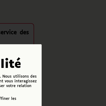
ervice des
lité
outer le document
. Nous utilisons des
nt vous interagissez
Télécharger
ser votre relation
finer les