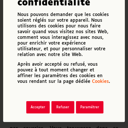
confidentialité
En effet, en principe,
le silence gardé
Nous pouvons demander que les cookies
pendant plus de quatre mois par la
soient réglés sur votre appareil. Nous
commission des droits et de l’autonomie
utilisons des cookies pour nous faire
savoir quand vous visitez nos sites Web,
des personnes handicapées vaut décision
comment vous interagissez avec nous,
pour enrichir votre expérience
de rejet
. Toutefois, compte tenu des
utilisateur, et pour personnaliser votre
nombreuses sollicitations reçues par les
relation avec notre site Web.
MDPH
, les délais sont souvent plus longs,
Après avoir accepté ou refusé, vous
pouvez à tout moment changer et
4 à 6 mois en moyenne, mais cela peut
affiner les paramètres des cookies en
être beaucoup plus selon les
vous rendant sur la page dédiée
Cookies
.
départements. D’où l’importance de bien
vérifier que votre dossier est complet
avant de l’envoyer.
Accepter
Refuser
Paramétrer
Vous recevrez la réponse à votre demande