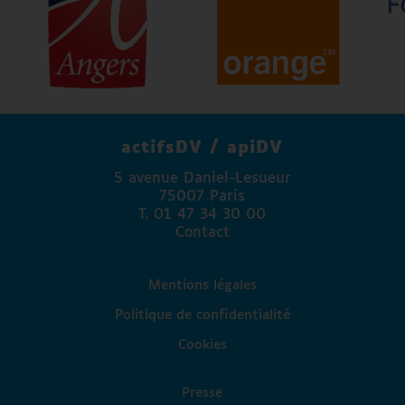
Atos
Agence régionale de santé Pays de la Loire
Angers Mécénat
Agefiph
FAPE Engie
La Banque Postale
actifsDV / apiDV
Madison Communication
5 avenue Daniel-Lesueur
Access Lab
75007 Paris
Fondation Valentin Haüy
T. 01 47 34 30 00
Fondation Autonomia
Contact
Association Paul Guinot
Mentions légales
Politique de confidentialité
Cookies
Presse