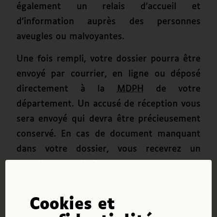
également un relais d’accueil et
d’information auprès des personnes
aveugles ou malvoyantes.
Une fois rempli, votre dossier pourra être
envoyé par courrier, en ligne ou déposé
directement à la
MDPH
de votre
département. Un accusé de réception vous
sera envoyé qui devra être précieusement
conservé. En cas de document manquant
dans votre dossier, vous recevrez un
courrier vous indiquant quelles sont les
pièces manquantes. Mais cela retardera
d’autant la prise en compte de votre
Cookies et
demande. Or les délais sont souvent longs.