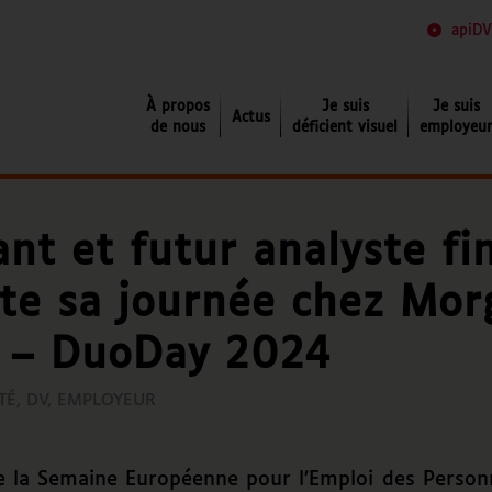
apiDV
Je suis déficient visuel
À propos
Je suis
Je suis
Actus
de nous
déficient visuel
employeu
nt et futur analyste fin
nte sa journée chez Mo
y – DuoDay 2024
TÉ
,
DV
,
EMPLOYEUR
e la Semaine Européenne pour l’Emploi des Perso