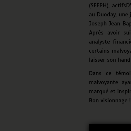
(SEEPH), actifs
au Duoday, une j
Joseph Jean-Bapt
Après avoir su
analyste financ
certains malvoy
laisser son handi
Dans ce témoi
malvoyante aya
marqué et inspir
Bon visionnage !