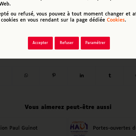
d
rward
 Web.
Speed: 1x
epté ou refusé, vous pouvez à tout moment changer et af
cookies en vous rendant sur la page dédiée
Cookies
.
Accepter
Refuser
Paramétrer
icle
Vous aimerez peut-être aussi
ation Paul Guinot
Portes-ouvertes d