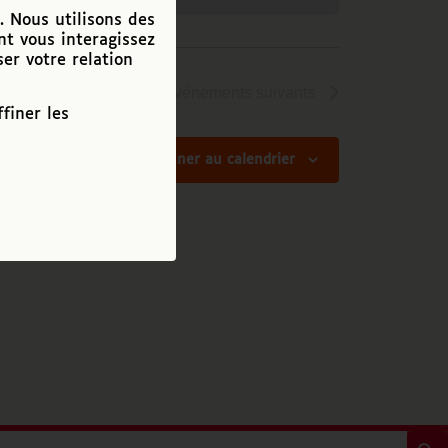
. Nous utilisons des
nt vous interagissez
ser votre relation
Événements
suivants
finer les
S’abonner au calendrier