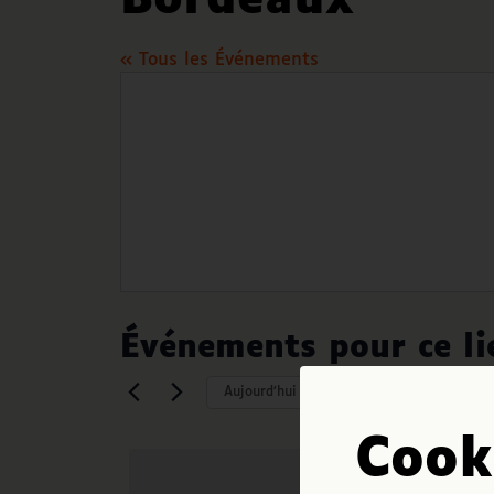
Bordeaux
« Tous les Événements
Événements pour ce li
À venir
Aujourd’hui
Sélectionnez
Cook
une
date.