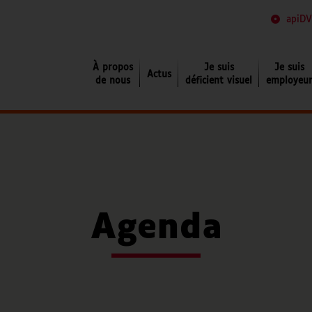
apiDV
Je suis déficient visuel
À propos
Je suis
Je suis
Actus
de nous
déficient visuel
employeu
Agenda