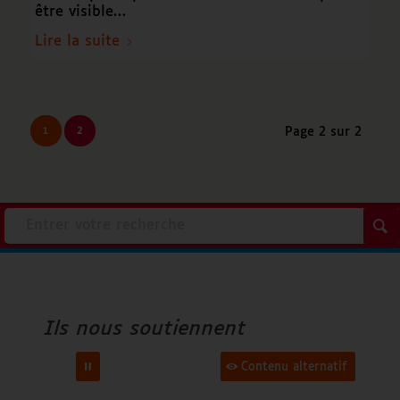
être visible…
Lire la suite
1
2
Page 2 sur 2
Accenture
Ville d’Angers
Ils nous soutiennent
Orange
Contenu alternatif
Fondation Air Liquide
FAF Apridev