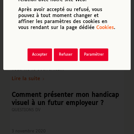
QUESTIONS DV
Après avoir accepté ou refusé, vous
pouvez à tout moment changer et
affiner les paramètres des cookies en
4 novembre 2020
vous rendant sur la page dédiée
Cookies
.
Précisons tout d’abord que la RQTH n’est pas
obligatoire pour pouvoir exercer un emploi,
même si vous êtes déficient visuel. Vous
Accepter
Refuser
Paramétrer
pouvez parfaitement postuler en milieu
ordinaire sans faire état de votre handicap si
vous ne le souhaitez…
Lire la suite
Comment présenter mon handicap
visuel à un futur employeur ?
QUESTIONS DV
3 novembre 2020