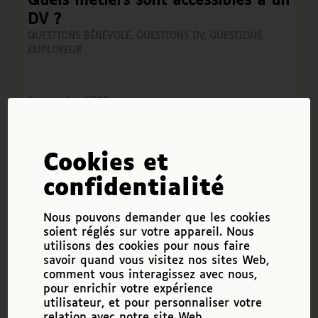
Quels métiers sont accessibles à un
DV ?
QUESTIONS BÉNÉVOLE
,
QUESTIONS DV
,
QUESTIONS
EMPLOYEUR
6 novembre 2020
C’est une question qui revient souvent,
notamment de la part de parents ou de
jeunes qui ne savent pas trop quelle
Cookies et
orientation choisir, quelle formation
confidentialité
envisager, vers quel métier se diriger. Mais
cela peut également être une interrogation…
Nous pouvons demander que les cookies
Lire la suite
soient réglés sur votre appareil. Nous
utilisons des cookies pour nous faire
savoir quand vous visitez nos sites Web,
comment vous interagissez avec nous,
À quoi sert la RQTH
pour enrichir votre expérience
(Reconnaissance de la qualité de
utilisateur, et pour personnaliser votre
travailleur handicapé) ?
relation avec notre site Web.