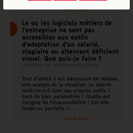
Lire la suite
Le ou les logiciels métiers de
l’entreprise ne sont pas
accessibles aux outils
d’adaptation d’un salarié,
stagiaire ou alternant déficient
visuel. Que puis-je faire ?
QUESTIONS DV
,
QUESTIONS EMPLOYEUR
Tout d’abord il est nécessaire de réaliser
une analyse de la situation. Le salarié
maîtrise-t-il bien ses propres outils ?
Sont-ils bien paramétrés ? Quelle est
l’origine de l’inaccessibilité ? Est-elle
totale ou partielle ?…
Lire la suite