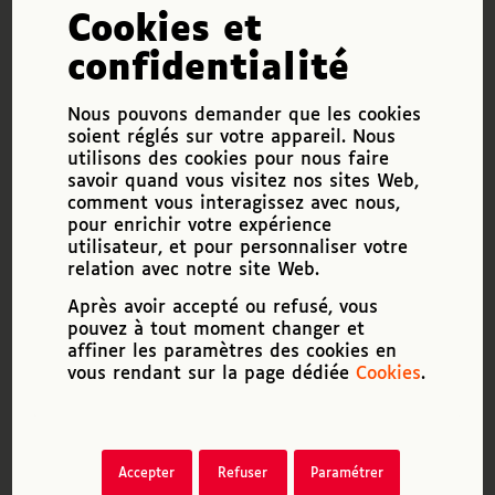
Cela ressemble à une bonne nouvelle,
Cookies et
mais qui nécessite de bien se pencher
sur les données et les nuances. La
confidentialité
Direction de l’Animation de la Recherche,
des Études et des Statistiques (DARES)
Nous pouvons demander que les cookies
du ministère du Travail a publié une
soient réglés sur votre appareil. Nous
étude…
utilisons des cookies pour nous faire
Lire la suite
savoir quand vous visitez nos sites Web,
comment vous interagissez avec nous,
pour enrichir votre expérience
utilisateur, et pour personnaliser votre
Je suis étudiant déficient
relation avec notre site Web.
visuel, puis-je avoir de l’aide
dans le cadre de mes études ?
Après avoir accepté ou refusé, vous
pouvez à tout moment changer et
QUESTIONS DV
affiner les paramètres des cookies en
vous rendant sur la page dédiée
Cookies
.
apiDV a mis en place une section
étudiants, à partir de l’offre et des
équipes de l’association Baisser les
barrières (BLB), qui a rejoint apiDV. Cette
section propose des ouvrages accessibles
Accepter
Refuser
Paramétrer
à la synthèse vocale ainsi qu’un…