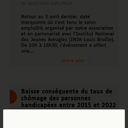
DV
,
QUESTIONS EMPLOYEUR
Retour au 3 avril dernier, date
marquante où s'est tenu le salon
emploiDV, organisé par notre association
et en partenariat avec l'Institut National
des Jeunes Aveugles (INJA-Louis Braille).
De 10h à 16h30, l'événement a offert
une…
Lire la suite
Baisse conséquente du taux de
chômage des personnes
handicapées entre 2015 et 2022
ACTIFSDV
,
DV
,
EMPLOYEUR
,
QUESTIONS DV
,
QUESTIONS EMPLOYEUR