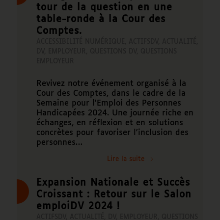
tour de la question en une
table-ronde à la Cour des
Comptes.
ACCESSIBILITÉ NUMÉRIQUE
,
ACTIFSDV
,
ACTUALITÉ
,
DV
,
EMPLOYEUR
,
QUESTIONS DV
,
QUESTIONS
EMPLOYEUR
Revivez notre événement organisé à la
Cour des Comptes, dans le cadre de la
Semaine pour l'Emploi des Personnes
Handicapées 2024. Une journée riche en
échanges, en réflexion et en solutions
concrètes pour favoriser l'inclusion des
personnes…
Lire la suite
Expansion Nationale et Succès
Croissant : Retour sur le Salon
emploiDV 2024 !
ACTIFSDV
,
ACTUALITÉ
,
DV
,
EMPLOYEUR
,
QUESTIONS