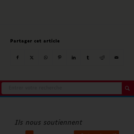
Partager cet article
Accenture
Ville d’Angers
Ils nous soutiennent
Orange