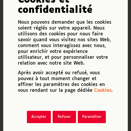
Cela ressemble à une bonne nouvelle,
confidentialité
mais qui nécessite de bien se pencher
sur les données et les nuances. La
Direction de l’Animation de la Recherche,
Nous pouvons demander que les cookies
des Études et des Statistiques (DARES)
soient réglés sur votre appareil. Nous
du ministère du Travail a publié une
utilisons des cookies pour nous faire
étude…
savoir quand vous visitez nos sites Web,
comment vous interagissez avec nous,
Lire la suite
pour enrichir votre expérience
utilisateur, et pour personnaliser votre
relation avec notre site Web.
Je suis étudiant déficient
Après avoir accepté ou refusé, vous
visuel, puis-je avoir de l’aide
pouvez à tout moment changer et
dans le cadre de mes études ?
affiner les paramètres des cookies en
QUESTIONS DV
vous rendant sur la page dédiée
Cookies
.
apiDV a mis en place une section
étudiants, à partir de l’offre et des
équipes de l’association Baisser les
Accepter
Refuser
Paramétrer
barrières (BLB), qui a rejoint apiDV. Cette
section propose des ouvrages accessibles
à la synthèse vocale ainsi qu’un…