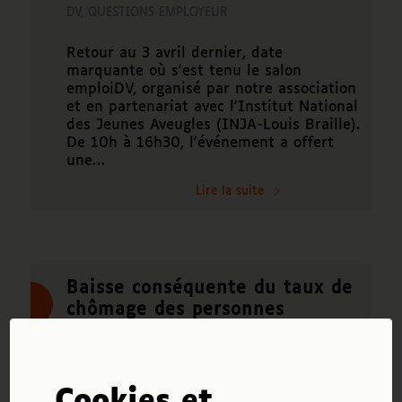
DV
,
QUESTIONS EMPLOYEUR
Retour au 3 avril dernier, date
marquante où s'est tenu le salon
emploiDV, organisé par notre association
et en partenariat avec l'Institut National
des Jeunes Aveugles (INJA-Louis Braille).
De 10h à 16h30, l'événement a offert
une…
Lire la suite
Baisse conséquente du taux de
chômage des personnes
handicapées entre 2015 et 2022
ACTIFSDV
,
DV
,
EMPLOYEUR
,
QUESTIONS DV
,
QUESTIONS EMPLOYEUR
Cookies et