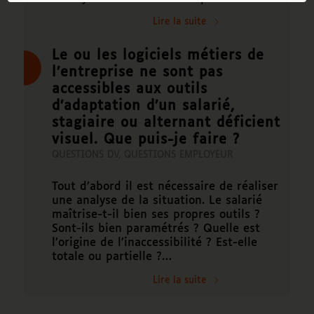
Lire la suite
Le ou les logiciels métiers de
l’entreprise ne sont pas
accessibles aux outils
d’adaptation d’un salarié,
stagiaire ou alternant déficient
visuel. Que puis-je faire ?
QUESTIONS DV
,
QUESTIONS EMPLOYEUR
Tout d’abord il est nécessaire de réaliser
une analyse de la situation. Le salarié
maîtrise-t-il bien ses propres outils ?
Sont-ils bien paramétrés ? Quelle est
l’origine de l’inaccessibilité ? Est-elle
totale ou partielle ?…
Lire la suite