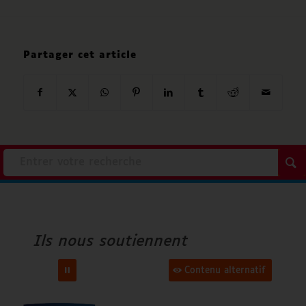
Partager cet article
Accenture
Ville d’Angers
Ils nous soutiennent
Orange
Contenu alternatif
Fondation Air Liquide
FAF Apridev