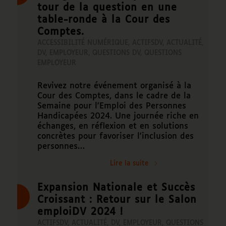
tour de la question en une
table-ronde à la Cour des
Comptes.
ACCESSIBILITÉ NUMÉRIQUE
,
ACTIFSDV
,
ACTUALITÉ
,
DV
,
EMPLOYEUR
,
QUESTIONS DV
,
QUESTIONS
EMPLOYEUR
Revivez notre événement organisé à la
Cour des Comptes, dans le cadre de la
Semaine pour l'Emploi des Personnes
Handicapées 2024. Une journée riche en
échanges, en réflexion et en solutions
concrètes pour favoriser l'inclusion des
personnes…
Lire la suite
Expansion Nationale et Succès
Croissant : Retour sur le Salon
emploiDV 2024 !
ACTIFSDV
,
ACTUALITÉ
,
DV
,
EMPLOYEUR
,
QUESTIONS